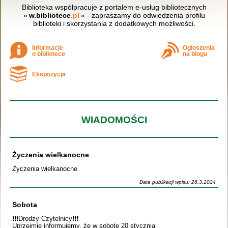
Biblioteka współpracuje z portalem e-usług bibliotecznych
»
w.bibliotece
.pl
« - zapraszamy do odwiedzenia profilu
biblioteki i skorzystania z dodatkowych możliwości.
Informacje
Ogłoszenia
o bibliotece
na blogu
Ekspozycja
WIADOMOŚCI
Życzenia wielkanocne
Życzenia wielkanocne
Data publikacji wpisu: 26.3.2024
Sobota
❗️❗️❗️Drodzy Czytelnicy❗️❗️❗️
Uprzejmie informujemy, że w sobotę 20 stycznia