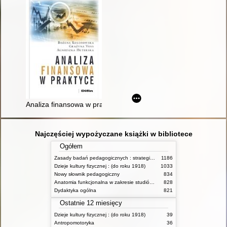
Analiza finansowa w praktyce
Najczęściej wypożyczane książki w bibliotece
Ogółem
Zasady badań pedagogicznych : strategie ilościowe i jakościowe
1186
Dzieje kultury fizycznej : (do roku 1918)
1033
Nowy słownik pedagogiczny
834
Anatomia funkcjonalna w zakresie studiów wychowania fizycznego i fizjoterapii
828
Dydaktyka ogólna
821
Ostatnie 12 miesięcy
Dzieje kultury fizycznej : (do roku 1918)
39
Antropomotoryka
36