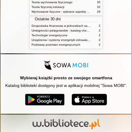
Teoria wychowania fizycznego
35
Teoria fizycznej edukacji
32
Wychowanie fizyczne : wybrane aspekty praktyczne
29
Ostatnie 30 dni
Gospodarka finansowa w jednostkach samorządu terytorialnego
2
Umiejętności pielęgniarskie : katalog check-list : materiały ćwiczeniowe z podstaw pielęgniarstwa
2
Technologie energetyczne
2
Urządzenia i systemy energetyki odnawialnej
2
Podstawy przemian energetycznych
2
Wybieraj książki prosto ze swojego smartfona
Katalog biblioteki dostępny jest w aplikacji mobilnej "Sowa MOBI".