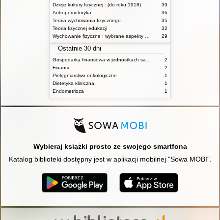
Dzieje kultury fizycznej : (do roku 1918)
39
Antropomotoryka
36
Teoria wychowania fizycznego
35
Teoria fizycznej edukacji
32
Wychowanie fizyczne : wybrane aspekty praktyczne
29
Ostatnie 30 dni
Gospodarka finansowa w jednostkach samorządu terytorialnego
2
Finanse
2
Pielęgniarstwo onkologiczne
1
Dietetyka kliniczna
1
Endometrioza
1
Wybieraj książki prosto ze swojego smartfona
Katalog biblioteki dostępny jest w aplikacji mobilnej "Sowa MOBI".