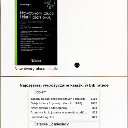
Nowotwory płuca i klatki piersiowej : wybrane zagadnienia
Najczęściej wypożyczane książki w bibliotece
Ogółem
Zasady badań pedagogicznych : strategie ilościowe i jakościowe
1186
Dzieje kultury fizycznej : (do roku 1918)
1033
Nowy słownik pedagogiczny
834
Anatomia funkcjonalna w zakresie studiów wychowania fizycznego i fizjoterapii
828
Dydaktyka ogólna
821
Ostatnie 12 miesięcy