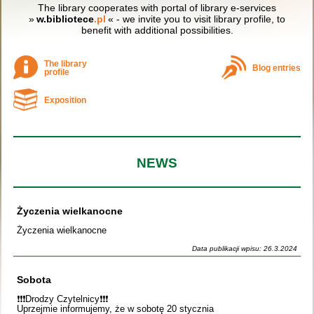
The library cooperates with portal of library e-services
»
w.bibliotece
.pl
« - we invite you to visit library profile, to
benefit with additional possibilities.
The library
Blog entries
profile
Exposition
NEWS
Życzenia wielkanocne
Życzenia wielkanocne
Data publikacji wpisu: 26.3.2024
Sobota
❗️❗️❗️Drodzy Czytelnicy❗️❗️❗️
Uprzejmie informujemy, że w sobotę 20 stycznia