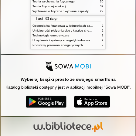
Teoria wychowania fizycznego
35
Teoria fizycznej edukacji
32
Wychowanie fizyczne : wybrane aspekty praktyczne
29
Last 30 days
Gospodarka finansowa w jednostkach samorządu terytorialnego
2
Umiejętności pielęgniarskie : katalog check-list : materiały ćwiczeniowe z podstaw pielęgniarstwa
2
Technologie energetyczne
2
Urządzenia i systemy energetyki odnawialnej
2
Podstawy przemian energetycznych
2
Wybieraj książki prosto ze swojego smartfona
Katalog biblioteki dostępny jest w aplikacji mobilnej "Sowa MOBI".