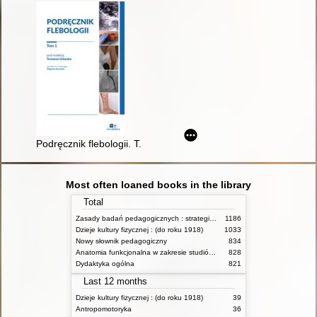
Podręcznik flebologii. T. 1
Most often loaned books in the library
Total
Zasady badań pedagogicznych : strategie ilościowe i jakościowe
1186
Dzieje kultury fizycznej : (do roku 1918)
1033
Nowy słownik pedagogiczny
834
Anatomia funkcjonalna w zakresie studiów wychowania fizycznego i fizjoterapii
828
Dydaktyka ogólna
821
Last 12 months
Dzieje kultury fizycznej : (do roku 1918)
39
Antropomotoryka
36