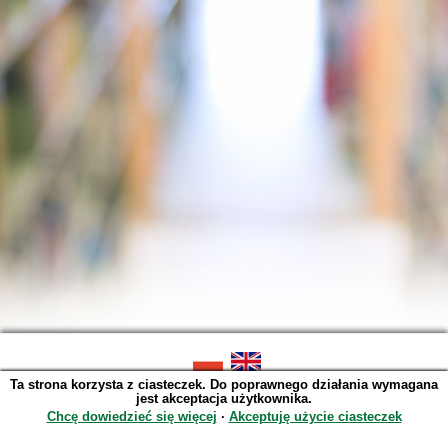
Ta strona korzysta z ciasteczek. Do poprawnego działania wymagana
SOWA OPAC v. 6.11.10 (2026-07-24)
jest akceptacja użytkownika.
Wygenerowano w 0,0037 s.
Chcę dowiedzieć się więcej
∙
Akceptuję użycie ciasteczek