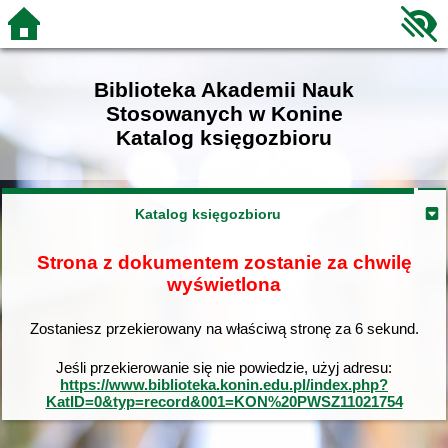
Biblioteka Akademii Nauk
Stosowanych w Konine
Katalog księgozbioru
Katalog księgozbioru
Strona z dokumentem zostanie za chwilę
wyświetlona
Zostaniesz przekierowany na właściwą stronę za
6
sekund.
Jeśli przekierowanie się nie powiedzie, użyj adresu:
https://www.biblioteka.konin.edu.pl/index.php?
KatID=0&typ=record&001=KON%20PWSZ11021754