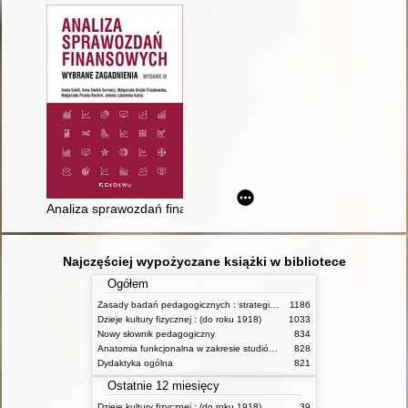
Analiza sprawozdań finansowych : wybrane zagadnienia
Najczęściej wypożyczane książki w bibliotece
Ogółem
Zasady badań pedagogicznych : strategie ilościowe i jakościowe
1186
Dzieje kultury fizycznej : (do roku 1918)
1033
Nowy słownik pedagogiczny
834
Anatomia funkcjonalna w zakresie studiów wychowania fizycznego i fizjoterapii
828
Dydaktyka ogólna
821
Ostatnie 12 miesięcy
Dzieje kultury fizycznej : (do roku 1918)
39