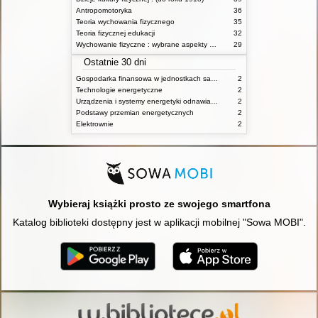
Antropomotoryka
36
Teoria wychowania fizycznego
35
Teoria fizycznej edukacji
32
Wychowanie fizyczne : wybrane aspekty praktyczne
29
Ostatnie 30 dni
Gospodarka finansowa w jednostkach samorządu terytorialnego
2
Technologie energetyczne
2
Urządzenia i systemy energetyki odnawialnej
2
Podstawy przemian energetycznych
2
Elektrownie
2
Wybieraj książki prosto ze swojego smartfona
Katalog biblioteki dostępny jest w aplikacji mobilnej "Sowa MOBI".