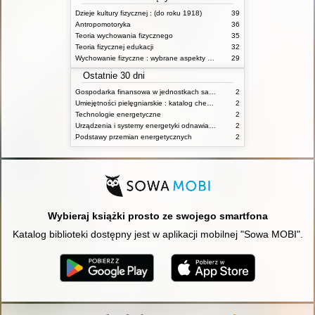
Dzieje kultury fizycznej : (do roku 1918)
39
Antropomotoryka
36
Teoria wychowania fizycznego
35
Teoria fizycznej edukacji
32
Wychowanie fizyczne : wybrane aspekty praktyczne
29
Ostatnie 30 dni
Gospodarka finansowa w jednostkach samorządu terytorialnego
2
Umiejętności pielęgniarskie : katalog check-list : materiały ćwiczeniowe z podstaw pielęgniarstwa
2
Technologie energetyczne
2
Urządzenia i systemy energetyki odnawialnej
2
Podstawy przemian energetycznych
2
Wybieraj książki prosto ze swojego smartfona
Katalog biblioteki dostępny jest w aplikacji mobilnej "Sowa MOBI".