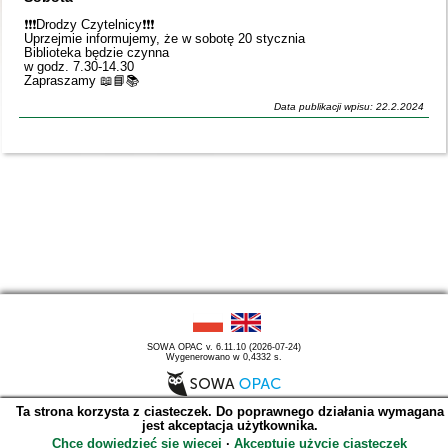
❗️❗️❗️Drodzy Czytelnicy❗️❗️❗️
Uprzejmie informujemy, że w sobotę 20 stycznia
Biblioteka będzie czynna
w godz. 7.30-14.30
Zapraszamy 📖📘📚
Data publikacji wpisu: 22.2.2024
SOWA OPAC v. 6.11.10 (2026-07-24)
Wygenerowano w 0,4332 s.
Ta strona korzysta z ciasteczek. Do poprawnego działania wymagana
jest akceptacja użytkownika.
Chcę dowiedzieć się więcej
∙
Akceptuję użycie ciasteczek