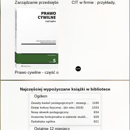
Zarządzanie przedsiębiorstwem : podręcznik akademicki
CIT w firmie : przykłady, komen
Prawo cywilne - część ogólna
Najczęściej wypożyczane książki w bibliotece
Ogółem
Zasady badań pedagogicznych : strategie ilościowe i jakościowe
1186
Dzieje kultury fizycznej : (do roku 1918)
1033
Nowy słownik pedagogiczny
834
Anatomia funkcjonalna w zakresie studiów wychowania fizycznego i fizjoterapii
828
Dydaktyka ogólna
821
Ostatnie 12 miesięcy