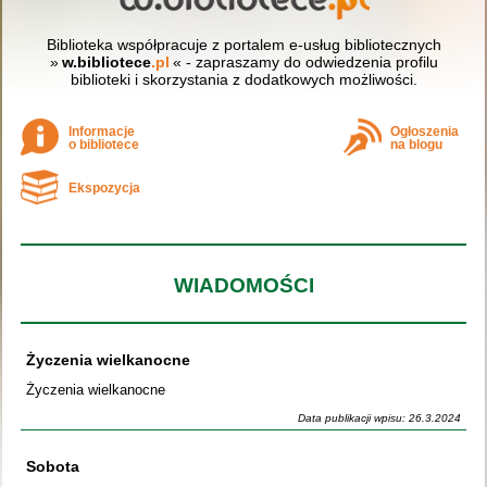
Biblioteka współpracuje z portalem e-usług bibliotecznych
»
w.bibliotece
.pl
« - zapraszamy do odwiedzenia profilu
biblioteki i skorzystania z dodatkowych możliwości.
Informacje
Ogłoszenia
o bibliotece
na blogu
Ekspozycja
WIADOMOŚCI
Życzenia wielkanocne
Życzenia wielkanocne
Data publikacji wpisu: 26.3.2024
Sobota