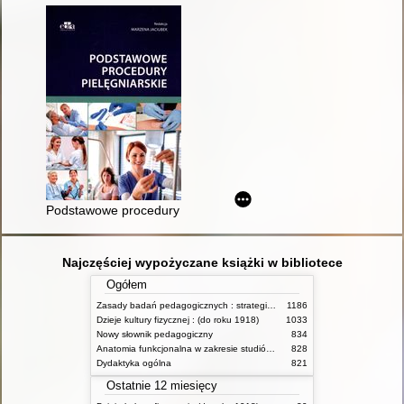
Podstawowe procedury pielęgniarskie
Najczęściej wypożyczane książki w bibliotece
Ogółem
Zasady badań pedagogicznych : strategie ilościowe i jakościowe
1186
Dzieje kultury fizycznej : (do roku 1918)
1033
Nowy słownik pedagogiczny
834
Anatomia funkcjonalna w zakresie studiów wychowania fizycznego i fizjoterapii
828
Dydaktyka ogólna
821
Ostatnie 12 miesięcy