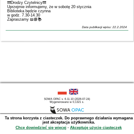
❗️❗️❗️Drodzy Czytelnicy❗️❗️❗️
Uprzejmie informujemy, że w sobotę 20 stycznia
Biblioteka będzie czynna
w godz. 7.30-14.30
Zapraszamy 📖📘📚
Data publikacji wpisu: 22.2.2024
SOWA OPAC v. 6.11.10 (2026-07-24)
Wygenerowano w 0,1321 s.
Ta strona korzysta z ciasteczek. Do poprawnego działania wymagana
jest akceptacja użytkownika.
Chcę dowiedzieć się więcej
∙
Akceptuję użycie ciasteczek