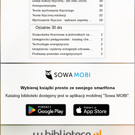
Dzieje kultury fizycznej : (do roku 1918)
39
Antropomotoryka
36
Teoria wychowania fizycznego
35
Teoria fizycznej edukacji
32
Wychowanie fizyczne : wybrane aspekty praktyczne
29
Ostatnie 30 dni
Gospodarka finansowa w jednostkach samorządu terytorialnego
2
Umiejętności pielęgniarskie : katalog check-list : materiały ćwiczeniowe z podstaw pielęgniarstwa
2
Technologie energetyczne
2
Urządzenia i systemy energetyki odnawialnej
2
Podstawy przemian energetycznych
2
Wybieraj książki prosto ze swojego smartfona
Katalog biblioteki dostępny jest w aplikacji mobilnej "Sowa MOBI".