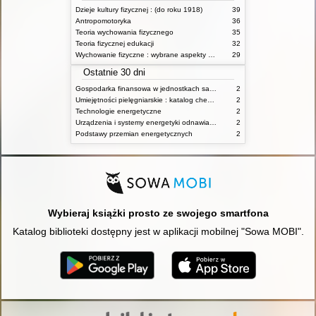
Dzieje kultury fizycznej : (do roku 1918)
39
Antropomotoryka
36
Teoria wychowania fizycznego
35
Teoria fizycznej edukacji
32
Wychowanie fizyczne : wybrane aspekty praktyczne
29
Ostatnie 30 dni
Gospodarka finansowa w jednostkach samorządu terytorialnego
2
Umiejętności pielęgniarskie : katalog check-list : materiały ćwiczeniowe z podstaw pielęgniarstwa
2
Technologie energetyczne
2
Urządzenia i systemy energetyki odnawialnej
2
Podstawy przemian energetycznych
2
Wybieraj książki prosto ze swojego smartfona
Katalog biblioteki dostępny jest w aplikacji mobilnej "Sowa MOBI".