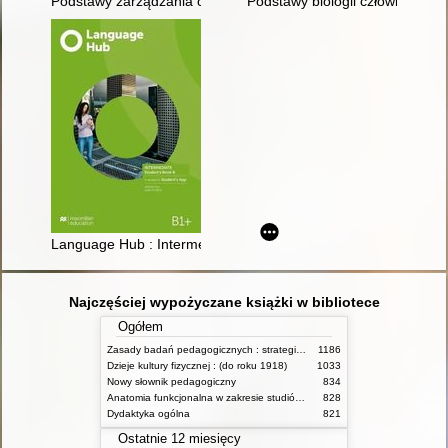
Podstawy zarządzania organizacjami
Podstawy biologii człowieka : k
Language Hub : Intermediate : Student's Book : B1+
Najczęściej wypożyczane książki w bibliotece
Ogółem
Zasady badań pedagogicznych : strategie ilościowe i jakościowe
1186
Dzieje kultury fizycznej : (do roku 1918)
1033
Nowy słownik pedagogiczny
834
Anatomia funkcjonalna w zakresie studiów wychowania fizycznego i fizjoterapii
828
Dydaktyka ogólna
821
Ostatnie 12 miesięcy