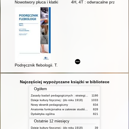
Nowotwory płuca i klatki piersiowej : wybrane zagadnienia
4H, 4T : odwracalne przyczyny
Podręcznik flebologii. T. 1
Najczęściej wypożyczane książki w bibliotece
Ogółem
Zasady badań pedagogicznych : strategie ilościowe i jakościowe
1186
Dzieje kultury fizycznej : (do roku 1918)
1033
Nowy słownik pedagogiczny
834
Anatomia funkcjonalna w zakresie studiów wychowania fizycznego i fizjoterapii
828
Dydaktyka ogólna
821
Ostatnie 12 miesięcy
Dzieje kultury fizycznej : (do roku 1918)
39