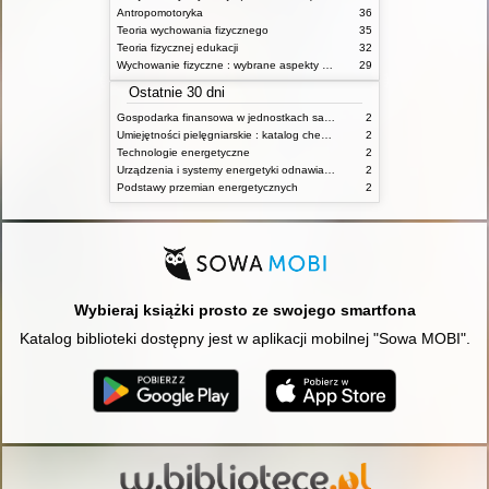
Antropomotoryka
36
Teoria wychowania fizycznego
35
Teoria fizycznej edukacji
32
Wychowanie fizyczne : wybrane aspekty praktyczne
29
Ostatnie 30 dni
Gospodarka finansowa w jednostkach samorządu terytorialnego
2
Umiejętności pielęgniarskie : katalog check-list : materiały ćwiczeniowe z podstaw pielęgniarstwa
2
Technologie energetyczne
2
Urządzenia i systemy energetyki odnawialnej
2
Podstawy przemian energetycznych
2
Wybieraj książki prosto ze swojego smartfona
Katalog biblioteki dostępny jest w aplikacji mobilnej "Sowa MOBI".