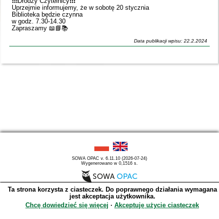
❗️❗️❗️Drodzy Czytelnicy❗️❗️❗️
Uprzejmie informujemy, że w sobotę 20 stycznia
Biblioteka będzie czynna
w godz. 7.30-14.30
Zapraszamy 📖📘📚
Data publikacji wpisu: 22.2.2024
SOWA OPAC v. 6.11.10 (2026-07-24)
Wygenerowano w 0,1516 s.
Ta strona korzysta z ciasteczek. Do poprawnego działania wymagana
jest akceptacja użytkownika.
Chcę dowiedzieć się więcej
∙
Akceptuję użycie ciasteczek