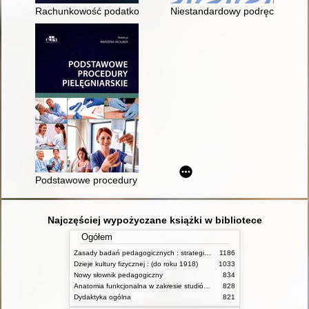
Rachunkowość podatkowa małych firm w pytaniach i odpowied
Niestandardowy podręcznik do s
Podstawowe procedury pielęgniarskie
Najczęściej wypożyczane książki w bibliotece
Ogółem
Zasady badań pedagogicznych : strategie ilościowe i jakościowe
1186
Dzieje kultury fizycznej : (do roku 1918)
1033
Nowy słownik pedagogiczny
834
Anatomia funkcjonalna w zakresie studiów wychowania fizycznego i fizjoterapii
828
Dydaktyka ogólna
821