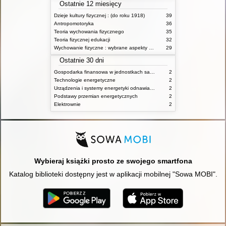
Ostatnie 12 miesięcy
Dzieje kultury fizycznej : (do roku 1918)
39
Antropomotoryka
36
Teoria wychowania fizycznego
35
Teoria fizycznej edukacji
32
Wychowanie fizyczne : wybrane aspekty praktyczne
29
Ostatnie 30 dni
Gospodarka finansowa w jednostkach samorządu terytorialnego
2
Technologie energetyczne
2
Urządzenia i systemy energetyki odnawialnej
2
Podstawy przemian energetycznych
2
Elektrownie
2
Wybieraj książki prosto ze swojego smartfona
Katalog biblioteki dostępny jest w aplikacji mobilnej "Sowa MOBI".